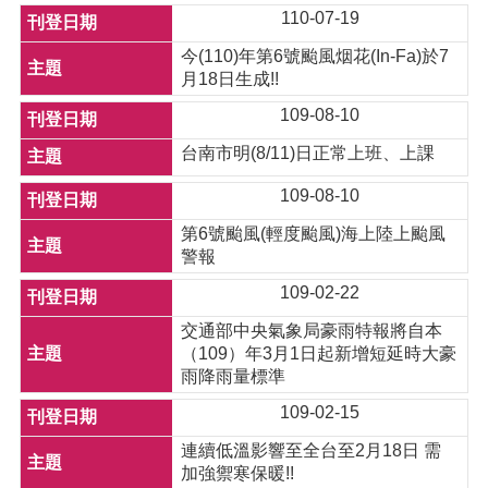
110-07-19
今(110)年第6號颱風烟花(In-Fa)於7
月18日生成!!
109-08-10
台南市明(8/11)日正常上班、上課
109-08-10
第6號颱風(輕度颱風)海上陸上颱風
警報
109-02-22
交通部中央氣象局豪雨特報將自本
（109）年3月1日起新增短延時大豪
雨降雨量標準
109-02-15
連續低溫影響至全台至2月18日 需
加強禦寒保暖!!