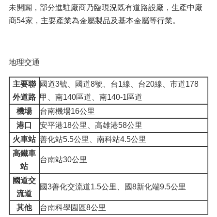
未開闢，部分進駐廠商乃臨現況既有道路設廠，生產中廠
商54家，主要產業為金屬製品及基本金屬等行業。
地理交通
主要聯
國道3號、國道8號、台1線、台20線、市道178
外道路
甲、南140區道、南140-1區道
機場
台南機場16公里
港口
安平港18公里、高雄港58公里
火車站
善化站5.5公里、南科站4.5公里
高鐵車
台南站30公里
站
國道交
國3善化交流道1.5公里、國8新化端9.5公里
流道
其他
台南科學園區8公里