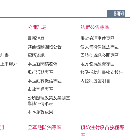
關閉
公開訊息
法定公告專區
程
最新消息
廉政倫理事件專區
限
其他機關團體公告
個人資料保護法專區
施計畫
招標資訊
回饋金資訊公開專區
線上申辦系
本區新聞稿發佈
地方發展經費專區
現行活動專區
接受補助計畫收支報告
本區勸募徵信專區
內控制度聲明書
市政宣導專區
公所辦理政策及業務宣
導執行情形表
本區施政成果
開
登革熱防治專區
預防注射疫苗接種專
區