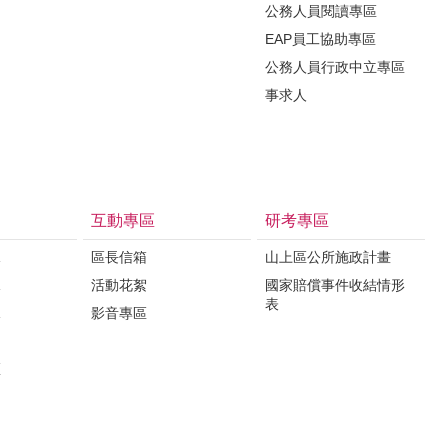
公務人員閱讀專區
EAP員工協助專區
公務人員行政中立專區
事求人
互動專區
研考專區
課
區長信箱
山上區公所施政計畫
課
活動花絮
國家賠償事件收結情形
表
課
影音專區
區