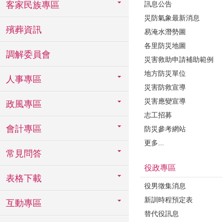
訊息公告
客家民族專區
災防氣象最新消息
殯葬資訊
易淹水潛勢圖
各里防災地圖
調解委員會
災害救助申請補助範例
地方防災單位
人事專區
災害防救宣導
災害應變宣導
政風專區
志工招募
會計專區
防災參考網站
更多...
常見問答
役政專區
表格下載
役男徵集消息
新訓時程預定表
互動專區
替代役訊息