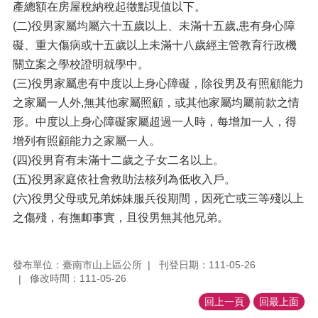
產總額在房屋稅納稅起徵點現值以下。
(二)役男家屬均屬六十五歲以上、未滿十五歲,患有身心障
礙、重大傷病或十五歲以上未滿十八歲經主管教育行政機
關立案之學校證明就學中。
(三)役男家屬患有中度以上身心障礙，除役男及有照顧能力
之家屬一人外,無其他家屬照顧，或其他家屬均屬前款之情
形。中度以上身心障礙家屬超過一人時，每增加一人，得
增列有照顧能力之家屬一人。
(四)役男育有未滿十二歲之子女二名以上。
(五)役男家庭依社會救助法核列為低收入戶。
(六)役男父母或兄弟姊妹服兵役期間，因死亡或三等殘以上
之傷殘，有撫卹事實，且役男無其他兄弟。
發布單位：臺南市山上區公所
刊登日期：111-05-26
修改時間：111-05-26
回上一頁
回最上面