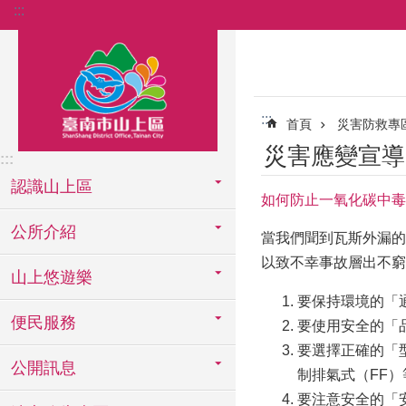
:::
跳到主要內容區塊
:::
首頁
災害防救專
災害應變宣導
:::
認識山上區
如何防止一氧化碳中毒
公所介紹
當我們聞到瓦斯外漏的
以致不幸事故層出不窮
山上悠遊樂
要保持環境的「
便民服務
要使用安全的「
要選擇正確的「
公開訊息
制排氣式（FF
要注意安全的「