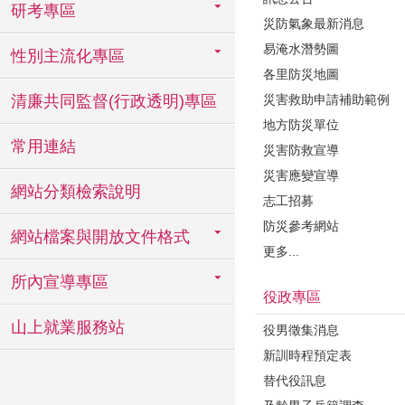
研考專區
災防氣象最新消息
易淹水潛勢圖
性別主流化專區
各里防災地圖
災害救助申請補助範例
清廉共同監督(行政透明)專區
地方防災單位
常用連結
災害防救宣導
災害應變宣導
網站分類檢索說明
志工招募
防災參考網站
網站檔案與開放文件格式
更多...
所內宣導專區
役政專區
山上就業服務站
役男徵集消息
新訓時程預定表
替代役訊息