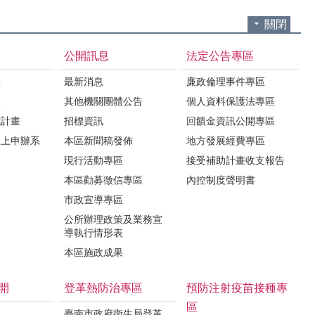
關閉
公開訊息
法定公告專區
程
最新消息
廉政倫理事件專區
限
其他機關團體公告
個人資料保護法專區
施計畫
招標資訊
回饋金資訊公開專區
線上申辦系
本區新聞稿發佈
地方發展經費專區
現行活動專區
接受補助計畫收支報告
本區勸募徵信專區
內控制度聲明書
市政宣導專區
公所辦理政策及業務宣
導執行情形表
本區施政成果
開
登革熱防治專區
預防注射疫苗接種專
區
臺南市政府衛生局登革