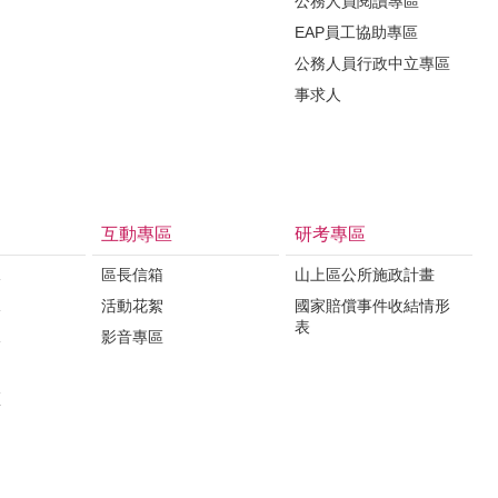
公務人員閱讀專區
EAP員工協助專區
公務人員行政中立專區
事求人
互動專區
研考專區
課
區長信箱
山上區公所施政計畫
課
活動花絮
國家賠償事件收結情形
表
課
影音專區
區