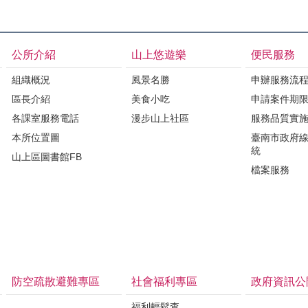
公所介紹
山上悠遊樂
便民服務
組織概況
風景名勝
申辦服務流
區長介紹
美食小吃
申請案件期
各課室服務電話
漫步山上社區
服務品質實
本所位置圖
臺南市政府
統
山上區圖書館FB
檔案服務
防空疏散避難專區
社會福利專區
政府資訊公
福利輕鬆查