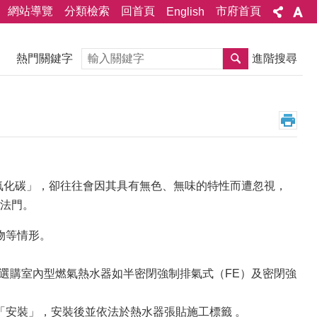
網站導覽
分類檢索
回首頁
市府首頁
English
搜尋
熱門關鍵字
進階搜尋
氧化碳」，卻往往會因其具有無色、無味的特性而遭忽視，
法門。
物等情形。
選購室內型燃氣熱水器如半密閉強制排氣式（FE）及密閉強
「安裝」，安裝後並依法於熱水器張貼施工標籤 。