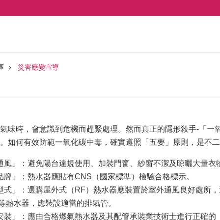
區
災害應變宣導
氣味時，會意識到危機而趕緊處理。然而真正的隱形殺手-「一
。如何有效防範一氧化碳中毒，確實遵照「五要」原則，是不二
通風」：避免陽台違規使用、加裝門窗、紗窗不潔及晾曬大量衣
品牌」：熱水器應貼有CNS（國家標準）檢驗合格標示。
型式」：選購屋外式（RF）熱水器應裝置於室外通風良好處所，
）等熱水器，應裝設適當的排氣管。
安裝」：應由合格燃氣熱水器及其配管承裝業技術士進行正確的