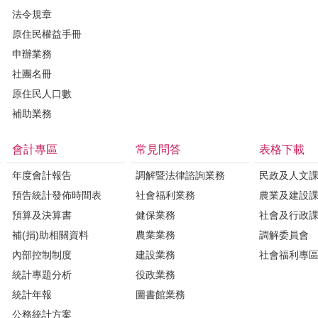
法令規章
原住民權益手冊
申辦業務
社團名冊
原住民人口數
補助業務
會計專區
常見問答
表格下載
年度會計報告
調解暨法律諮詢業務
民政及人文
預告統計發佈時間表
社會福利業務
農業及建設
預算及決算書
健保業務
社會及行政
補(捐)助相關資料
農業業務
調解委員會
內部控制制度
建設業務
社會福利專
統計專題分析
役政業務
統計年報
圖書館業務
公務統計方案