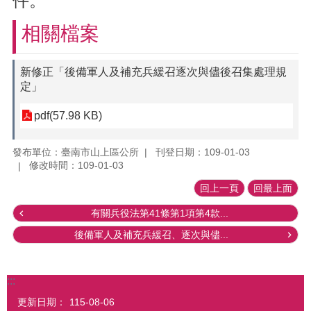
件。
相關檔案
新修正「後備軍人及補充兵緩召逐次與儘後召集處理規
定」
pdf(57.98 KB)
發布單位：臺南市山上區公所
刊登日期：109-01-03
修改時間：109-01-03
回上一頁
回最上面
有關兵役法第41條第1項第4款...
後備軍人及補充兵緩召、逐次與儘...
:::
更新日期：
115-08-06