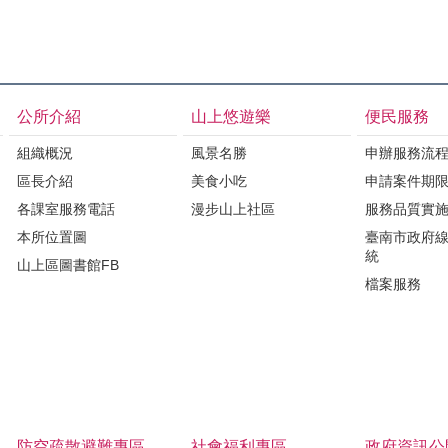
公所介紹
山上悠遊樂
便民服務
組織概況
風景名勝
申辦服務流
區長介紹
美食小吃
申請案件期
各課室服務電話
漫步山上社區
服務品質實
本所位置圖
臺南市政府
統
山上區圖書館FB
檔案服務
防空疏散避難專區
社會福利專區
政府資訊公