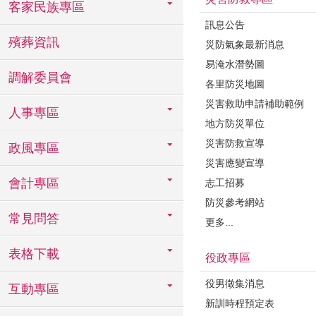
客家民族專區
訊息公告
殯葬資訊
災防氣象最新消息
易淹水潛勢圖
調解委員會
各里防災地圖
災害救助申請補助範例
人事專區
地方防災單位
災害防救宣導
政風專區
災害應變宣導
會計專區
志工招募
防災參考網站
常見問答
更多...
表格下載
役政專區
役男徵集消息
互動專區
新訓時程預定表