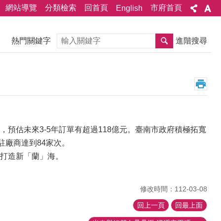
網站導覽
分類檢索
回首頁
市府首頁
English
搜尋
熱門關鍵字
進階搜尋
預估未來3-5年訂單有超過118億元。臺南市政府積極拓寬
駐廠商達到84家次。
打造新「蘭」海。
修改時間：112-03-08
回上一頁
回最上面