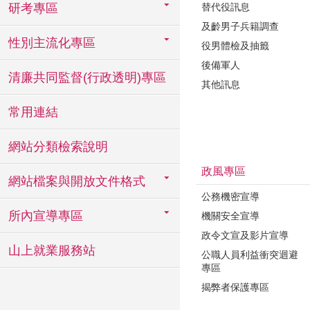
替代役訊息
研考專區
及齡男子兵籍調查
性別主流化專區
役男體檢及抽籤
後備軍人
清廉共同監督(行政透明)專區
其他訊息
常用連結
網站分類檢索說明
政風專區
網站檔案與開放文件格式
公務機密宣導
所內宣導專區
機關安全宣導
政令文宣及影片宣導
山上就業服務站
公職人員利益衝突迴避
專區
揭弊者保護專區