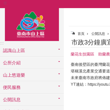
:::
跳到主要內容區塊
:::
首頁
公開訊息
市政3分鐘廣
:::
認識山上區
蘭花生技園區 助蘭農
公所介紹
臺南後壁區的臺灣蘭花
堪稱溪北產業交通要道
山上悠遊樂
未來臺南市政府將佈建
YT連結：
https://yout
便民服務
公開訊息