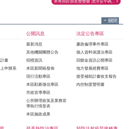
米奇與好朋友疊疊樂 漂浮安平碼...
關閉
公開訊息
法定公告專區
程
最新消息
廉政倫理事件專區
限
其他機關團體公告
個人資料保護法專區
施計畫
招標資訊
回饋金資訊公開專區
線上申辦系
本區新聞稿發佈
地方發展經費專區
現行活動專區
接受補助計畫收支報告
本區勸募徵信專區
內控制度聲明書
市政宣導專區
公所辦理政策及業務宣
導執行情形表
本區施政成果
開
登革熱防治專區
預防注射疫苗接種專