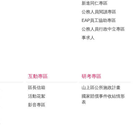
新進同仁專區
公務人員閱讀專區
EAP員工協助專區
公務人員行政中立專區
事求人
互動專區
研考專區
課
區長信箱
山上區公所施政計畫
課
活動花絮
國家賠償事件收結情形
表
課
影音專區
區