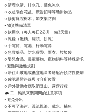
o 清理水溝、排水孔，避免淹水
o 收起陽台花盆、廣告招牌等懸掛物品
o 修剪庭院樹木，加支架防倒
• 物資準備清單
o 飲用水（每人每日2公升，備3天量）
o 乾糧（泡麵、罐頭、餅乾）
o 手電筒、電池、行動電源
o 急救藥品、防水膠帶、雨衣、垃圾袋
o 嬰兒食品、長輩藥物、寵物飼料等特殊需求
• 避難與撤離規劃
o 居住山坡地或低窪地區者應配合預防性撤離
o 確認避難路線與收容所位置
o 戶外活動者應取消登山、露營行程
🌧️ 二、颱風來襲期間的注意事項
• 避免外出
o 不可至海岸、溪流觀浪、戲水、捕魚