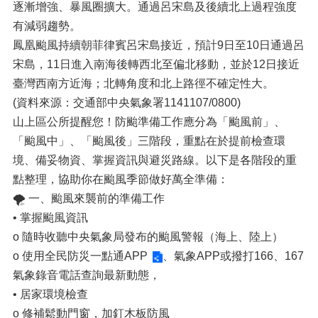
逐漸增強、暴風圈擴大。通過呂宋島及後續北上過程強度
有減弱趨勢。
鳳凰颱風持續朝菲律賓呂宋島接近，預計9日至10日通過呂
宋島，11日進入南海後轉西北至偏北移動，並於12日接近
臺灣西南方近海；北轉角度和北上路徑不確定性大。
(資料來源：交通部中央氣象署1141107/0800)
山上區公所提醒您！防颱準備工作應分為「颱風前」、
「颱風中」、「颱風後」三階段，重點在於提前檢查環
境、備妥物資、掌握資訊與避災路線。以下是各階段的重
點整理，協助你在颱風季節做好萬全準備：
🌪️ 一、颱風來襲前的準備工作
• 掌握颱風資訊
o 隨時收聽中央氣象局發布的颱風警報（海上、陸上）
o 使用
全民防災一點通APP
、氣象APP或撥打166、167
氣象錄音電話查詢最新動態，
• 居家環境檢查
o 修補鬆動門窗，加釘木板防風