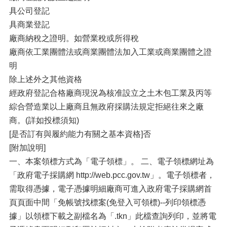
具公司登記
具商業登記
廠商納稅之證明。如營業稅或所得稅
廠商依工業團體法或商業團體法加入工業或商業團體之證
明
除上述外之其他資格
經政府登記合格廠商現況為核准設立之土木包工業及丙等
綜合營造業以上廠商且無政府採購法規定拒絕往來之廠
商。(詳如投標須知)
[是否訂有與履約能力有關之基本資格]否
[附加說明]
一、本案領標方式為「電子領標」。 二、電子領標網址為
「政府電子採購網 http://web.pcc.gov.tw」。電子領標者，
需取得憑據，電子憑據明細廠商可進入政府電子採購網首
頁頁面中間「免帳號找標案(免登入可領標)--列印領標憑
據」以領標下載之副檔名為「.tkn」此檔查詢列印，並將電