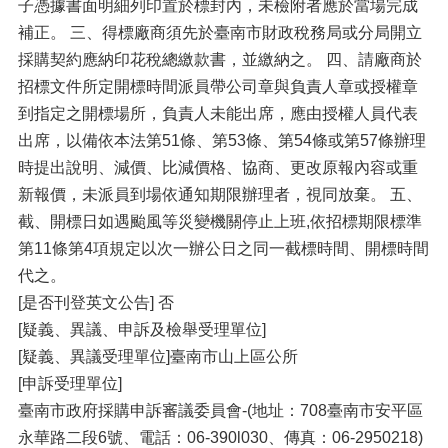
子憑據書面明細列印置於標封內，未檢附者應於當場完成
補正。 三、得標廠商須先於臺南市財政稅務局或分局開立
採購契約應納印花稅總繳款書，並繳納之。 四、請廠商於
招標文件所定開標時間派員帶公司章與負責人章或授權章
到指定之開標場所，負責人未能出席，應由授權人員代表
出席，以備依本法第51條、第53條、第54條或第57條辦理
時提出說明、減價、比減價格、協商、更改原報內容或重
新報價，未派員到場依通知期限辦理者，視同放棄。 五、
截、開標日如遇颱風等災變機關停止上班,依招標期限標準
第11條第4項規定以次一辦公日之同一截標時間、開標時間
代之。
[是否刊登英文公告] 否
[疑義、異議、申訴及檢舉受理單位]
[疑義、異議受理單位]臺南市山上區公所
[申訴受理單位]
臺南市政府採購申訴審議委員會-(地址：708臺南市安平區
永華路二段6號、電話：06-390l030、傳真：06-2950218)