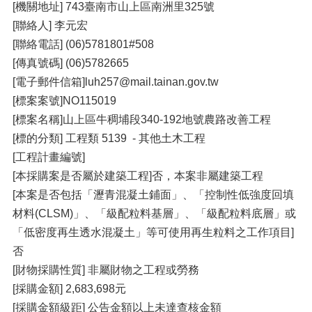
[機關地址] 743臺南市山上區南洲里325號
[聯絡人] 李元宏
[聯絡電話] (06)5781801#508
[傳真號碼] (06)5782665
[電子郵件信箱]luh257@mail.tainan.gov.tw
[標案案號]NO115019
[標案名稱]山上區牛稠埔段340-192地號農路改善工程
[標的分類] 工程類 5139 - 其他土木工程
[工程計畫編號]
[本採購案是否屬於建築工程]否，本案非屬建築工程
[本案是否包括「瀝青混凝土鋪面」、「控制性低強度回填
材料(CLSM)」、「級配粒料基層」、「級配粒料底層」或
「低密度再生透水混凝土」等可使用再生粒料之工作項目]
否
[財物採購性質] 非屬財物之工程或勞務
[採購金額] 2,683,698元
[採購金額級距] 公告金額以上未達查核金額